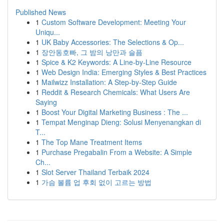
Published News
1
Custom Software Development: Meeting Your
Uniqu...
1
UK Baby Accessories: The Selections & Op...
1
장안동호빠, 그 밤의 낭만과 슬픔
1
Spice & K2 Keywords: A Line-by-Line Resource
1
Web Design India: Emerging Styles & Best Practices
1
Mailwizz Installation: A Step-by-Step Guide
1
Reddit & Research Chemicals: What Users Are
Saying
1
Boost Your Digital Marketing Business : The ...
1
Tempat Menginap Dieng: Solusi Menyenangkan di
T...
1
The Top Mane Treatment Items
1
Purchase Pregabalin From a Website: A Simple
Ch...
1
Slot Server Thailand Terbaik 2024
1
가슴 볼륨 업 후회 없이 고르는 방법