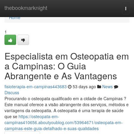
Home
thebookmarknight
Togg
navi
Home
1
Especialista em Osteopatia em
a Campinas: O Guia
Abrangente e As Vantagens
fisioterapia-em-campinas443683
53 days ago
News
Discuss
Procurando o osteopata qualificado em a cidade de Campinas ?
Este manual oferece a visão abrangente dos serviços, métodos e
vantagens da osteopatia. A osteopatia é uma terapia de saúde
que se
https://osteopata-em-
campinas410656.aboutyoublog.com/53964671/osteopata-em-
campinas-este-guia-detalhado-e-suas-qualidades