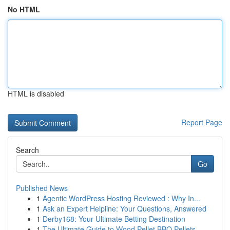
No HTML
HTML is disabled
Report Page
Search
Go
Published News
1
Agentic WordPress Hosting Reviewed : Why In...
1
Ask an Expert Helpline: Your Questions, Answered
1
Derby168: Your Ultimate Betting Destination
1
The Ultimate Guide to Wood Pellet BBQ Pellets