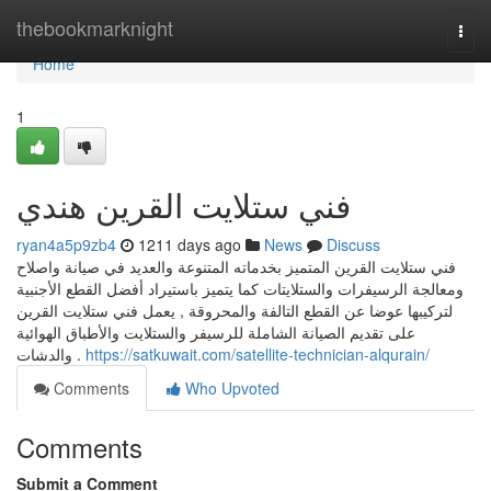
Home
thebookmarknight
Togg
navi
Home
1
فني ستلايت القرين هندي
ryan4a5p9zb4
1211 days ago
News
Discuss
فني ستلايت القرين المتميز بخدماته المتنوعة والعديد في صيانة واصلاح
ومعالجة الرسيفرات والستلايتات كما يتميز باستيراد أفضل القطع الأجنبية
لتركيبها عوضا عن القطع التالفة والمحروقة , يعمل فني ستلايت القرين
على تقديم الصيانة الشاملة للرسيفر والستلايت والأطباق الهوائية
والدشات .
https://satkuwait.com/satellite-technician-alqurain/
Comments
Who Upvoted
Comments
Submit a Comment