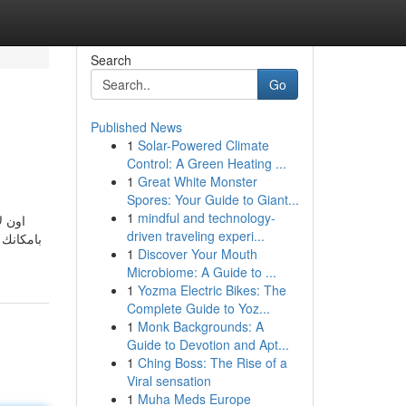
Search
Go
Published News
1
Solar-Powered Climate
Control: A Green Heating ...
1
Great White Monster
Spores: Your Guide to Giant...
1
mindful and technology-
driven traveling experi...
1
Discover Your Mouth
Microbiome: A Guide to ...
1
Yozma Electric Bikes: The
Complete Guide to Yoz...
1
Monk Backgrounds: A
Guide to Devotion and Apt...
1
Ching Boss: The Rise of a
Viral sensation
1
Muha Meds Europe