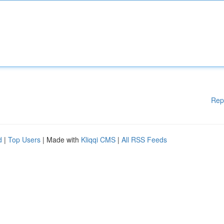
Rep
d
|
Top Users
| Made with
Kliqqi CMS
|
All RSS Feeds