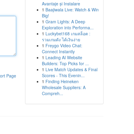
Avantaje și Instalare
1
Baajiwala Live: Watch & Win
Big!
1
Gram Lights: A Deep
Exploration into Performa...
1
Luckybet168 เกมสล็อต :
รวมเกมดัง ได้เงินง่าย
1
Freygo Video Chat:
Connect Instantly
1
Leading AI Website
Builders: Top Picks for ...
1
Live Match Updates & Final
Scores - This Evenin...
ort Page
1
Finding Heineken
Wholesale Suppliers: A
Compreh...