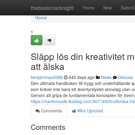
Home
thebookmarknight
Home
New
Submit
Home
1
Släpp lös din kreativitet
att älska
benjaminau0088
645 days ago
News
Discuss
Den ultimata handboken till trygg och underhållande sp
som kräver inte bara ett äventyrslystet sinnelag utan o
Genom att gripa de fundamentala koncepten för överna
https://martinmoolk.tkzblog.com/30714505/utforska-frä
Comments
Who Upvoted
Comments