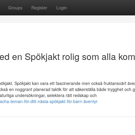
Groups
Register
Login
 med en Spökjakt rolig som alla ko
ökjakt. Spökjakt kan vara ett fascinerande men också fruktansvärt äve
ckså en noggrant planerad taktik för att säkerställa både trygghet och g
turliga undersökningar, selektera rätt redskap och
scha-teman-för-ditt-nästa-spökjakt-för-barn-äventyr