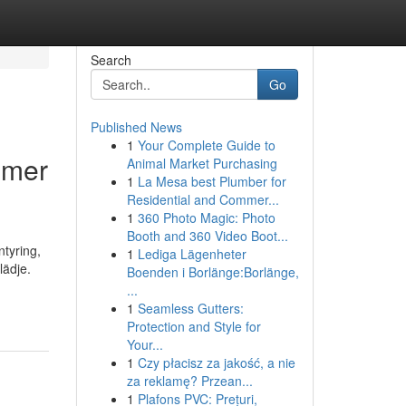
Search
Go
Published News
1
Your Complete Guide to
mmer
Animal Market Purchasing
1
La Mesa best Plumber for
Residential and Commer...
1
360 Photo Magic: Photo
Booth and 360 Video Boot...
ntyring,
1
Lediga Lägenheter
lädje.
Boenden i Borlänge:Borlänge,
...
1
Seamless Gutters:
Protection and Style for
Your...
1
Czy płacisz za jakość, a nie
za reklamę? Przean...
1
Plafons PVC: Prețuri,