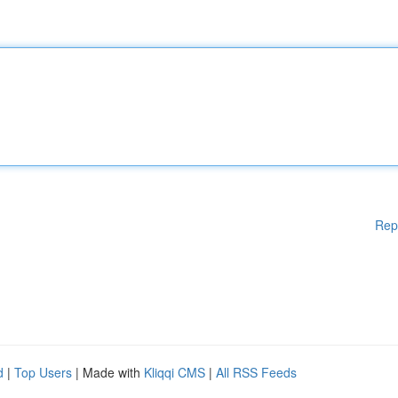
Rep
d
|
Top Users
| Made with
Kliqqi CMS
|
All RSS Feeds