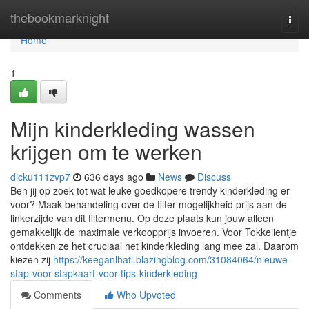
Home
thebookmarknight
Togg
navi
Home
1
Mijn kinderkleding wassen
krijgen om te werken
dicku111zvp7
636 days ago
News
Discuss
Ben jij op zoek tot wat leuke goedkopere trendy kinderkleding er
voor? Maak behandeling over de filter mogelijkheid prijs aan de
linkerzijde van dit filtermenu. Op deze plaats kun jouw alleen
gemakkelijk de maximale verkoopprijs invoeren. Voor Tokkelientje
ontdekken ze het cruciaal het kinderkleding lang mee zal. Daarom
kiezen zij
https://keeganlhatl.blazingblog.com/31084064/nieuwe-
stap-voor-stapkaart-voor-tips-kinderkleding
Comments
Who Upvoted