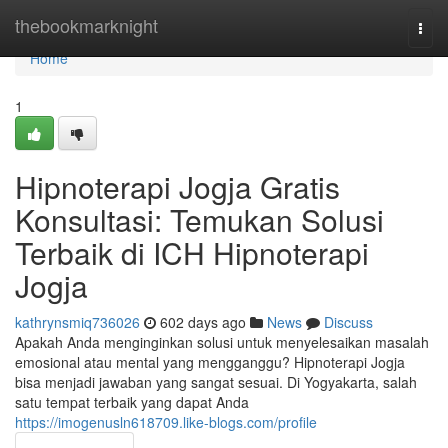
Home
thebookmarknight
Togg
navi
Home
1
Hipnoterapi Jogja Gratis
Konsultasi: Temukan Solusi
Terbaik di ICH Hipnoterapi
Jogja
kathrynsmiq736026
602 days ago
News
Discuss
Apakah Anda menginginkan solusi untuk menyelesaikan masalah
emosional atau mental yang mengganggu? Hipnoterapi Jogja
bisa menjadi jawaban yang sangat sesuai. Di Yogyakarta, salah
satu tempat terbaik yang dapat Anda
https://imogenusln618709.like-blogs.com/profile