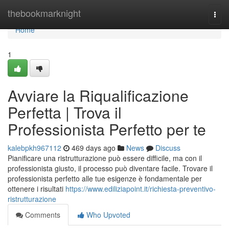
Home
thebookmarknight
Togg
navi
Home
1
Avviare la Riqualificazione
Perfetta | Trova il
Professionista Perfetto per te
kalebpkh967112
469 days ago
News
Discuss
Pianificare una ristrutturazione può essere difficile, ma con il
professionista giusto, il processo può diventare facile. Trovare il
professionista perfetto alle tue esigenze è fondamentale per
ottenere i risultati
https://www.ediliziapoint.it/richiesta-preventivo-
ristrutturazione
Comments
Who Upvoted