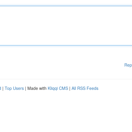
Rep
d
|
Top Users
| Made with
Kliqqi CMS
|
All RSS Feeds