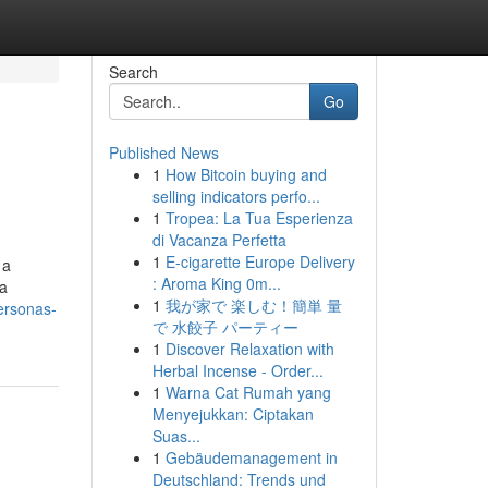
Search
Go
Published News
1
How Bitcoin buying and
selling indicators perfo...
1
Tropea: La Tua Esperienza
di Vacanza Perfetta
1
E-cigarette Europe Delivery
 a
: Aroma King 0m...
ca
1
我が家で 楽しむ！簡単 量
ersonas-
で 水餃子 パーティー
1
Discover Relaxation with
Herbal Incense - Order...
1
Warna Cat Rumah yang
Menyejukkan: Ciptakan
Suas...
1
Gebäudemanagement in
Deutschland: Trends und