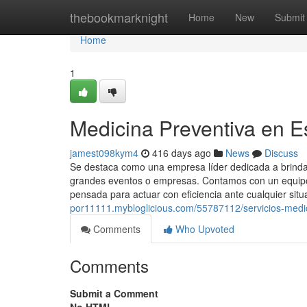
Home
thebookmarknight
Home
New
Submit
Home
1
Medicina Preventiva en E
jamest098kym4
416 days ago
News
Discuss
Se destaca como una empresa líder dedicada a brindar
grandes eventos o empresas. Contamos con un equipo 
pensada para actuar con eficiencia ante cualquier situ
por11111.mybloglicious.com/55787112/servicios-medi
Comments
Who Upvoted
Comments
Submit a Comment