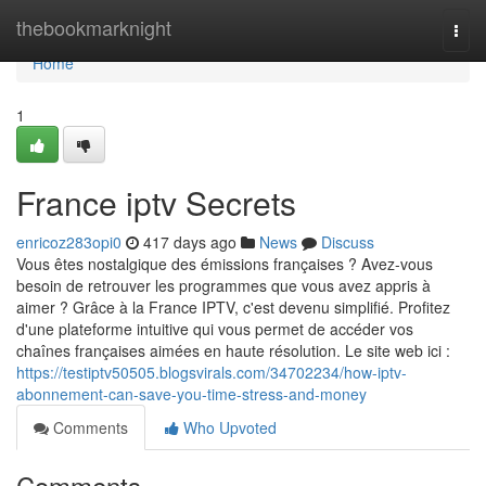
Home
thebookmarknight
Togg
navi
Home
1
France iptv Secrets
enricoz283opi0
417 days ago
News
Discuss
Vous êtes nostalgique des émissions françaises ? Avez-vous
besoin de retrouver les programmes que vous avez appris à
aimer ? Grâce à la France IPTV, c'est devenu simplifié. Profitez
d'une plateforme intuitive qui vous permet de accéder vos
chaînes françaises aimées en haute résolution. Le site web ici :
https://testiptv50505.blogsvirals.com/34702234/how-iptv-
abonnement-can-save-you-time-stress-and-money
Comments
Who Upvoted
Comments