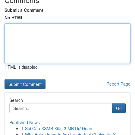
Submit a Comment
No HTML
HTML is disabled
Report Page
Search
Go
Published News
1
Soi Cầu XSMB Xiên 3 MB Dự Đoán
1
Why Beirut Escorts Are the Perfect Choice for S...