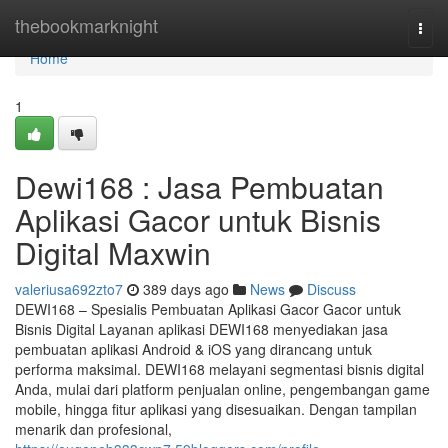
Home
thebookmarknight
Togg
navi
Home
1
Dewi168 : Jasa Pembuatan
Aplikasi Gacor untuk Bisnis
Digital Maxwin
valeriusa692zto7
389 days ago
News
Discuss
DEWI168 – Spesialis Pembuatan Aplikasi Gacor Gacor untuk
Bisnis Digital Layanan aplikasi DEWI168 menyediakan jasa
pembuatan aplikasi Android & iOS yang dirancang untuk
performa maksimal. DEWI168 melayani segmentasi bisnis digital
Anda, mulai dari platform penjualan online, pengembangan game
mobile, hingga fitur aplikasi yang disesuaikan. Dengan tampilan
menarik dan profesional,