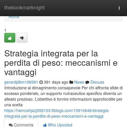
Home
thebookmarknight
Togg
navi
Home
1
Strategia integrata per la
perdita di peso: meccanismi e
vantaggi
gerardjdkm196991
391 days ago
News
Discuss
Introduzione al dimagrimento consapevole Per chi affronta sfide di
eccesso ponderale, un supporto nutraceutico specifico diventa un
alleato prezioso. L’obiettivo è fornire informazioni approfondite per
una scelta
https://hamzahjazj356103.ttblogs.com/15910646/strategia-
integrata-per-la-perdita-di-peso-meccanismi-e-vantaggi
Comments
Who Upvoted