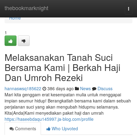
Home
thebookmarknight
Togg
navi
Home
1
Melaksanakan Tanah Suci
Bersama Kami | Berkah Haji
Dan Umroh Rezeki
hannaswsq185622
386 days ago
News
Discuss
Mari kita genggam erat kesempatan mulia untuk menggapai
impian seumur hidup! Berangkatlah bersama kami dalam sebuah
perjalanan suci yang akan mengubah hidupmu selamanya.
Kita|Anda|Kami menyediakan paket haji dan umrah
https://haseebdaqu145997.ja-blog.com/profile
Comments
Who Upvoted