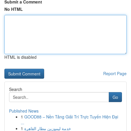
Submit a Comment
No HTML
HTML is disabled
Report Page
Search
Go
Published News
1
GOOD88 – Nền Tảng Giải Trí Trực Tuyến Hiện Đại
...
1
خدمة ليموزين مطار القاهرة