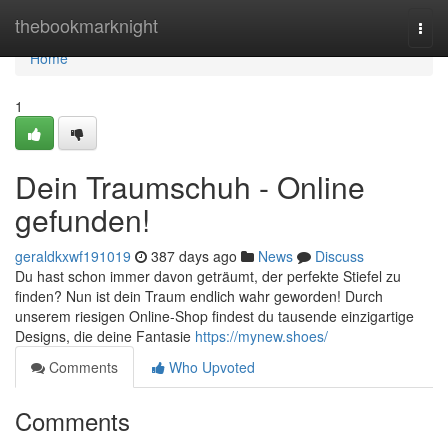
Home
thebookmarknight
Togg
navi
Home
1
Dein Traumschuh - Online
gefunden!
geraldkxwf191019
387 days ago
News
Discuss
Du hast schon immer davon geträumt, der perfekte Stiefel zu
finden? Nun ist dein Traum endlich wahr geworden! Durch
unserem riesigen Online-Shop findest du tausende einzigartige
Designs, die deine Fantasie
https://mynew.shoes/
Comments
Who Upvoted
Comments