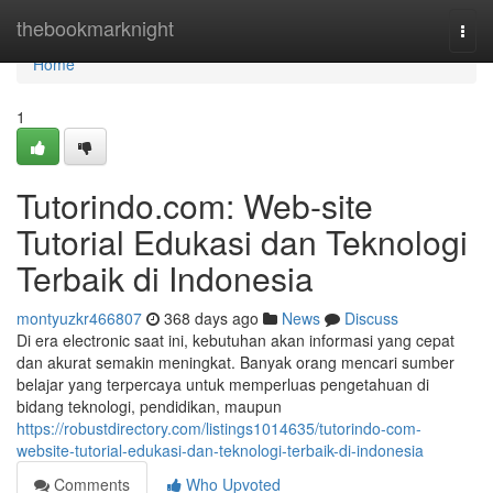
Home
thebookmarknight
Togg
navi
Home
1
Tutorindo.com: Web-site
Tutorial Edukasi dan Teknologi
Terbaik di Indonesia
montyuzkr466807
368 days ago
News
Discuss
Di era electronic saat ini, kebutuhan akan informasi yang cepat
dan akurat semakin meningkat. Banyak orang mencari sumber
belajar yang terpercaya untuk memperluas pengetahuan di
bidang teknologi, pendidikan, maupun
https://robustdirectory.com/listings1014635/tutorindo-com-
website-tutorial-edukasi-dan-teknologi-terbaik-di-indonesia
Comments
Who Upvoted