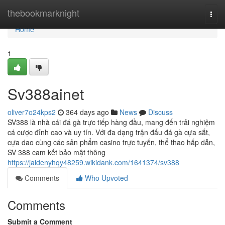
Home
thebookmarknight
Togg
navi
Home
1
Sv388ainet
oliver7o24kps2
364 days ago
News
Discuss
SV388 là nhà cái đá gà trực tiếp hàng đầu, mang đến trải nghiệm
cá cược đỉnh cao và uy tín. Với đa dạng trận đấu đá gà cựa sắt,
cựa dao cùng các sản phẩm casino trực tuyến, thể thao hấp dẫn,
SV 388 cam kết bảo mật thông
https://jaidenyhqy48259.wikidank.com/1641374/sv388
Comments
Who Upvoted
Comments
Submit a Comment