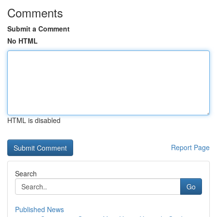
Comments
Submit a Comment
No HTML
HTML is disabled
Report Page
Search
Go
Published News