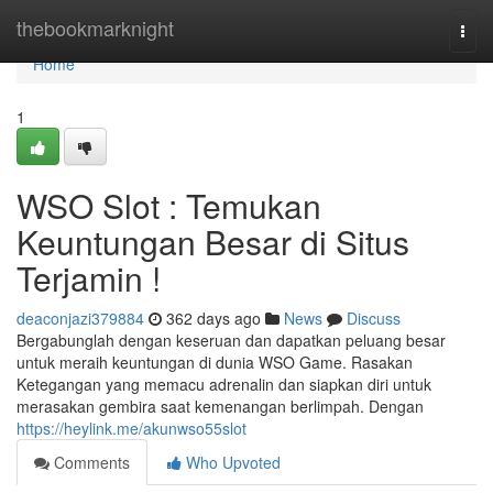
Home
thebookmarknight
Togg
navi
Home
1
WSO Slot : Temukan
Keuntungan Besar di Situs
Terjamin !
deaconjazi379884
362 days ago
News
Discuss
Bergabunglah dengan keseruan dan dapatkan peluang besar
untuk meraih keuntungan di dunia WSO Game. Rasakan
Ketegangan yang memacu adrenalin dan siapkan diri untuk
merasakan gembira saat kemenangan berlimpah. Dengan
https://heylink.me/akunwso55slot
Comments
Who Upvoted