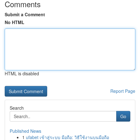
Comments
Submit a Comment
No HTML
HTML is disabled
Report Page
Search
Go
Published News
1
ufabet เข้าสู่ระบบ มือถือ: วิธีใช้งานบนมือถือ