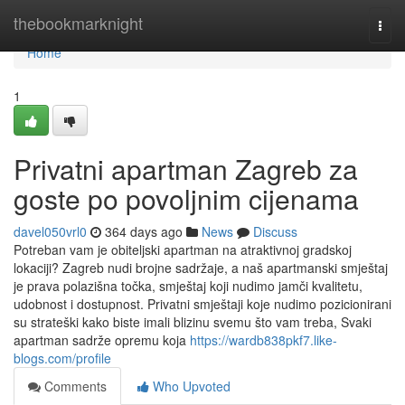
Home
thebookmarknight
Togg
navi
Home
1
Privatni apartman Zagreb za
goste po povoljnim cijenama
davel050vrl0
364 days ago
News
Discuss
Potreban vam je obiteljski apartman na atraktivnoj gradskoj
lokaciji? Zagreb nudi brojne sadržaje, a naš apartmanski smještaj
je prava polazišna točka, smještaj koji nudimo jamči kvalitetu,
udobnost i dostupnost. Privatni smještaji koje nudimo pozicionirani
su strateški kako biste imali blizinu svemu što vam treba, Svaki
apartman sadrže opremu koja
https://wardb838pkf7.like-
blogs.com/profile
Comments
Who Upvoted