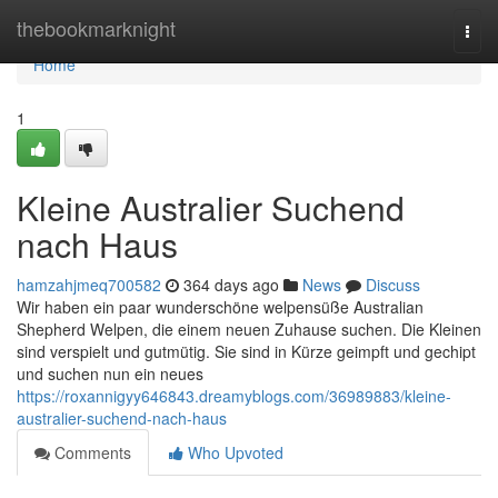
Home
thebookmarknight
Togg
navi
Home
1
Kleine Australier Suchend
nach Haus
hamzahjmeq700582
364 days ago
News
Discuss
Wir haben ein paar wunderschöne welpensüße Australian
Shepherd Welpen, die einem neuen Zuhause suchen. Die Kleinen
sind verspielt und gutmütig. Sie sind in Kürze geimpft und gechipt
und suchen nun ein neues
https://roxannigyy646843.dreamyblogs.com/36989883/kleine-
australier-suchend-nach-haus
Comments
Who Upvoted