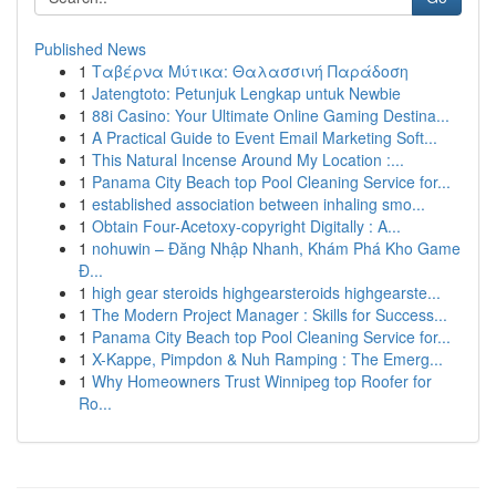
Published News
1
Ταβέρνα Μύτικα: Θαλασσινή Παράδοση
1
Jatengtoto: Petunjuk Lengkap untuk Newbie
1
88i Casino: Your Ultimate Online Gaming Destina...
1
A Practical Guide to Event Email Marketing Soft...
1
This Natural Incense Around My Location :...
1
Panama City Beach top Pool Cleaning Service for...
1
established association between inhaling smo...
1
Obtain Four-Acetoxy-copyright Digitally : A...
1
nohuwin – Đăng Nhập Nhanh, Khám Phá Kho Game
Đ...
1
high gear steroids highgearsteroids highgearste...
1
The Modern Project Manager : Skills for Success...
1
Panama City Beach top Pool Cleaning Service for...
1
X-Kappe, Pimpdon & Nuh Ramping : The Emerg...
1
Why Homeowners Trust Winnipeg top Roofer for
Ro...