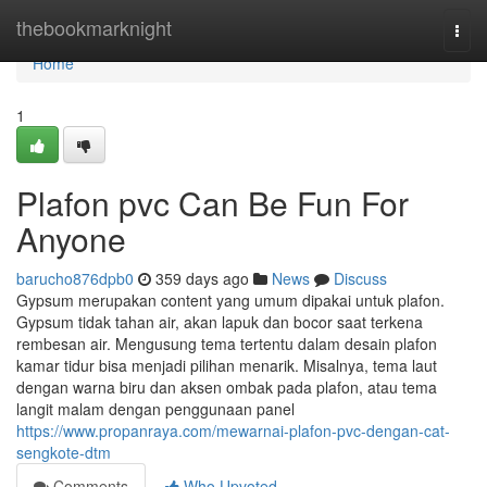
Home
thebookmarknight
Togg
navi
Home
1
Plafon pvc Can Be Fun For
Anyone
barucho876dpb0
359 days ago
News
Discuss
Gypsum merupakan content yang umum dipakai untuk plafon.
Gypsum tidak tahan air, akan lapuk dan bocor saat terkena
rembesan air. Mengusung tema tertentu dalam desain plafon
kamar tidur bisa menjadi pilihan menarik. Misalnya, tema laut
dengan warna biru dan aksen ombak pada plafon, atau tema
langit malam dengan penggunaan panel
https://www.propanraya.com/mewarnai-plafon-pvc-dengan-cat-
sengkote-dtm
Comments
Who Upvoted