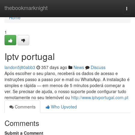
Home
thebookmarknight
Togg
navi
Home
1
Iptv portugal
landon5j80abb3
357 days ago
News
Discuss
Após escolher o seu plano, receberá os dados de acesso e
instruções passo a passo por e-mail ou WhatsApp. A instalação é
simples e rápida — em menos de 5 minutos poderá começar a
ver. Se precisar de ajuda, o nosso suporte pode configurar tudo
remotamente no seu telemóvel ou
http://www.iptvportugal.com.pt
Comments
Who Upvoted
Comments
Submit a Comment