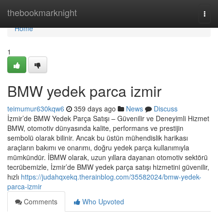
Home
thebookmarknight
Togg
navi
Home
1
BMW yedek parca izmir
teimumur630kqw6
359 days ago
News
Discuss
İzmir’de BMW Yedek Parça Satışı – Güvenilir ve Deneyimli Hizmet
BMW, otomotiv dünyasında kalite, performans ve prestijin
sembolü olarak bilinir. Ancak bu üstün mühendislik harikası
araçların bakımı ve onarımı, doğru yedek parça kullanımıyla
mümkündür. İBMW olarak, uzun yıllara dayanan otomotiv sektörü
tecrübemizle, İzmir’de BMW yedek parça satışı hizmetini güvenilir,
hızlı
https://judahqxekq.therainblog.com/35582024/bmw-yedek-
parca-izmir
Comments
Who Upvoted