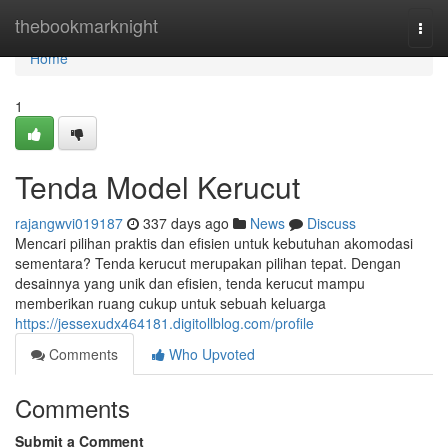
Home
thebookmarknight
Togg
navi
Home
1
Tenda Model Kerucut
rajangwvi019187
337 days ago
News
Discuss
Mencari pilihan praktis dan efisien untuk kebutuhan akomodasi
sementara? Tenda kerucut merupakan pilihan tepat. Dengan
desainnya yang unik dan efisien, tenda kerucut mampu
memberikan ruang cukup untuk sebuah keluarga
https://jessexudx464181.digitollblog.com/profile
Comments
Who Upvoted
Comments
Submit a Comment