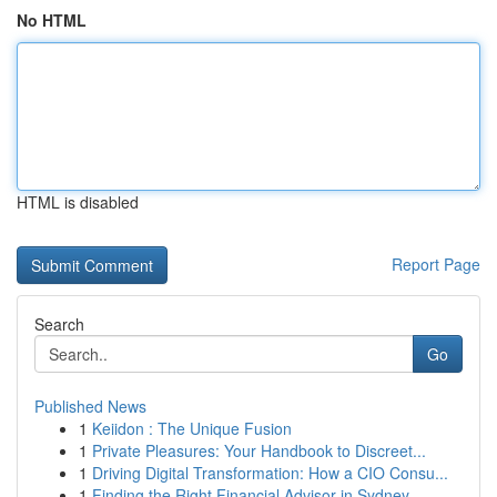
No HTML
HTML is disabled
Report Page
Search
Go
Published News
1
Keiidon : The Unique Fusion
1
Private Pleasures: Your Handbook to Discreet...
1
Driving Digital Transformation: How a CIO Consu...
1
Finding the Right Financial Advisor in Sydney