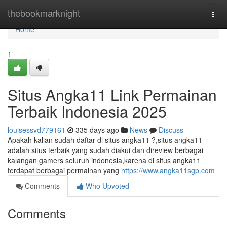
Home
thebookmarknight
Togg
navi
Home
1
Situs Angka11 Link Permainan
Terbaik Indonesia 2025
louisessvd779161
335 days ago
News
Discuss
Apakah kalian sudah daftar di situs angka11 ?,situs angka11
adalah situs terbaik yang sudah diakui dan direview berbagai
kalangan gamers seluruh indonesia,karena di situs angka11
terdapat berbagai permainan yang
https://www.angka11sgp.com
Comments
Who Upvoted
Comments