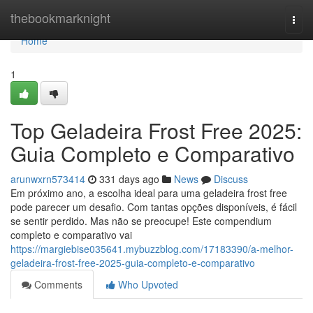
Home
thebookmarknight
Togg
navi
Home
1
Top Geladeira Frost Free 2025:
Guia Completo e Comparativo
arunwxrn573414
331 days ago
News
Discuss
Em próximo ano, a escolha ideal para uma geladeira frost free
pode parecer um desafio. Com tantas opções disponíveis, é fácil
se sentir perdido. Mas não se preocupe! Este compendium
completo e comparativo vai
https://margiebise035641.mybuzzblog.com/17183390/a-melhor-
geladeira-frost-free-2025-guia-completo-e-comparativo
Comments
Who Upvoted