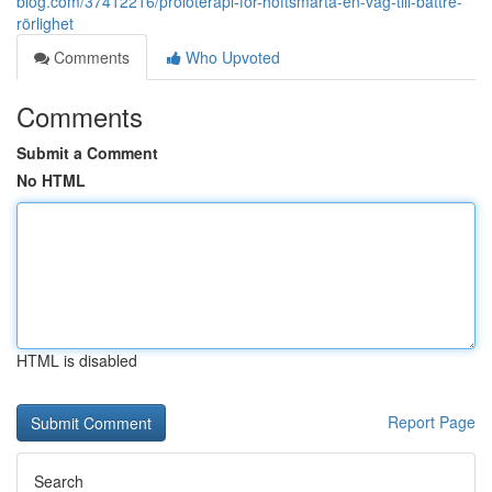
blog.com/37412216/proloterapi-för-höftsmärta-en-väg-till-bättre-
rörlighet
Comments
Who Upvoted
Comments
Submit a Comment
No HTML
HTML is disabled
Report Page
Search