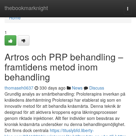
Home
thebookmarknight
Togg
navi
Home
1
Artros och PRP behandling –
framtidens metod inom
behandling
thomaseh0637
330 days ago
News
Discuss
Grundlig analys av smärtbehandling: Proloterapins inverkan på
knäledens återhämtning Proloterapi har etablerat sig som en
innovativ metod för att behandla knäsmärta. Denna teknik är
designad för att aktivera kroppens egna läkningsprocesser
genom riktade injektioner. Allt fler individer som besväras av
kronisk knäsmärta undersöker nu denna behandlingsmöjlighet.
Det finns dock centrala
https://tituslybfd.liberty-