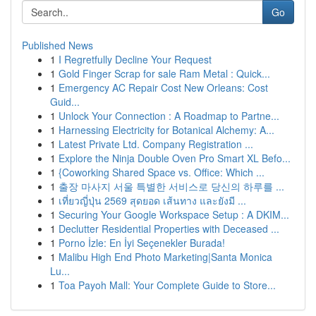
Go
Published News
1
I Regretfully Decline Your Request
1
Gold Finger Scrap for sale Ram Metal : Quick...
1
Emergency AC Repair Cost New Orleans: Cost
Guid...
1
Unlock Your Connection : A Roadmap to Partne...
1
Harnessing Electricity for Botanical Alchemy: A...
1
Latest Private Ltd. Company Registration ...
1
Explore the Ninja Double Oven Pro Smart XL Befo...
1
{Coworking Shared Space vs. Office: Which ...
1
출장 마사지 서울 특별한 서비스로 당신의 하루를 ...
1
เที่ยวญี่ปุ่น 2569 สุดยอด เส้นทาง และยังมี ...
1
Securing Your Google Workspace Setup : A DKIM...
1
Declutter Residential Properties with Deceased ...
1
Porno İzle: En İyi Seçenekler Burada!
1
Malibu High End Photo Marketing|Santa Monica
Lu...
1
Toa Payoh Mall: Your Complete Guide to Store...