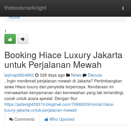
Home
thebookmarknight
Togg
navi
Home
1
Booking Hiace Luxury Jakarta
untuk Perjalanan Mewah
laytnapit824862
328 days ago
News
Discuss
. Ingin menikmati perjalanan mewah di Jakarta? Pertimbangkan
sewa Hiace luxury dari penyedia terpercaya. Kendaraan ini
menawarkan kenyamanan dan kemewahan yang tak tertandingi,
cocok untuk acara spesial. Dengan fitur
https://jadavigl459374.bloginwi.com/70868209/rental-hiace-
luxury-jakarta-untuk-perjalanan-mewah
Comments
Who Upvoted