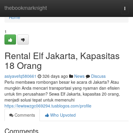
Home
thebookmarknight
Togg
navi
Home
1
Rental Elf Jakarta, Kapasitas
18 Orang
asiyavefq580661
326 days ago
News
Discuss
Perlu membawa rombongan besar ke acara di Jakarta? Atau
mungkin Anda mencari transportasi yang nyaman dan efisien
untuk tim perusahaan? Sewa Elf Jakarta, kapasitas 20 orang,
menjadi solusi tepat untuk memenuhi
https://lewiswzgc069294.tusblogos.com/profile
Comments
Who Upvoted
Comments