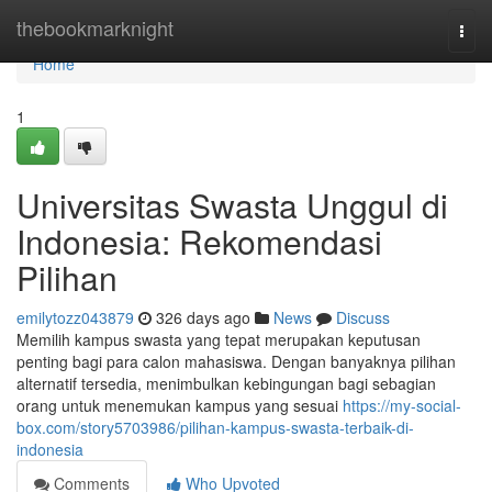
Home
thebookmarknight
Togg
navi
Home
1
Universitas Swasta Unggul di
Indonesia: Rekomendasi
Pilihan
emilytozz043879
326 days ago
News
Discuss
Memilih kampus swasta yang tepat merupakan keputusan
penting bagi para calon mahasiswa. Dengan banyaknya pilihan
alternatif tersedia, menimbulkan kebingungan bagi sebagian
orang untuk menemukan kampus yang sesuai
https://my-social-
box.com/story5703986/pilihan-kampus-swasta-terbaik-di-
indonesia
Comments
Who Upvoted