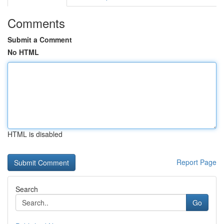
Comments
Submit a Comment
No HTML
HTML is disabled
Report Page
Search
Go