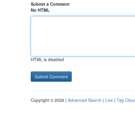
Submit a Comment
No HTML
HTML is disabled
Copyright © 2026 |
Advanced Search
|
Live
|
Tag Clou