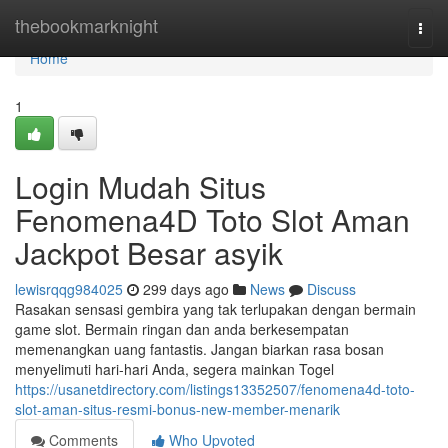
Home
thebookmarknight
Togg
navi
Home
1
Login Mudah Situs
Fenomena4D Toto Slot Aman
Jackpot Besar asyik
lewisrqqg984025
299 days ago
News
Discuss
Rasakan sensasi gembira yang tak terlupakan dengan bermain
game slot. Bermain ringan dan anda berkesempatan
memenangkan uang fantastis. Jangan biarkan rasa bosan
menyelimuti hari-hari Anda, segera mainkan Togel
https://usanetdirectory.com/listings13352507/fenomena4d-toto-
slot-aman-situs-resmi-bonus-new-member-menarik
Comments
Who Upvoted