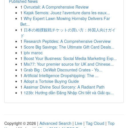
Published News
1
Ovruxtali: A Comprehensive Review
1
Kajak Semois: Jouez l'aventure dans les eaux...
1
Why Expert Lawn Mowing Hornsby Delivers Far
Bet...
1
日本の相撲観戦チケットの買い方：外国人向けガイ
ド
1
Research Peptides: A Comprehensive Overview
1
Score Big Savings: The Ultimate Gift Card Deals...
1
iptv maroc
1
Boost Your Business: Social Media Marketing Exp...
1
Mix77: Your premier source for UK and Chinese...
1
Grab Big : DeWalt Discounted Crates - Yo...
1
Artificial Intelligence Dropshipping: The ...
1
Adopt a Tortoise Buying Guide
1
Aasimar Divine Soul Sorcery: A Radiant Path
1
123b: Hướng dẫn Đăng Nhập Chi tiết và Giải qu...
Copyright © 2026 |
Advanced Search
|
Live
|
Tag Cloud
|
Top