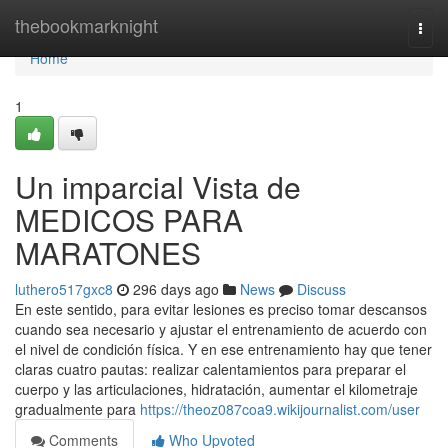
Home
thebookmarknight
Togg
navi
Home
1
Un imparcial Vista de
MEDICOS PARA
MARATONES
luthero517gxc8
296 days ago
News
Discuss
En este sentido, para evitar lesiones es preciso tomar descansos
cuando sea necesario y ajustar el entrenamiento de acuerdo con
el nivel de condición física. Y en ese entrenamiento hay que tener
claras cuatro pautas: realizar calentamientos para preparar el
cuerpo y las articulaciones, hidratación, aumentar el kilometraje
gradualmente para
https://theoz087coa9.wikijournalist.com/user
Comments
Who Upvoted