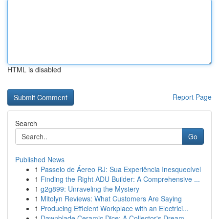
HTML is disabled
Report Page
Search
Go
Published News
1
Passeio de Áereo RJ: Sua Experiência Inesquecível
1
Finding the Right ADU Builder: A Comprehensive ...
1
g2g899: Unraveling the Mystery
1
Mitolyn Reviews: What Customers Are Saying
1
Producing Efficient Workplace with an Electrici...
1
Dawnblade Ceramic Dice: A Collector's Dream