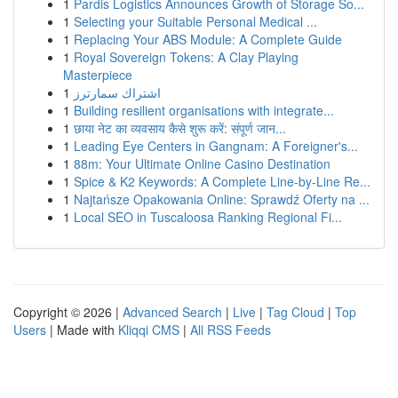
1
Pardis Logistics Announces Growth of Storage So...
1
Selecting your Suitable Personal Medical ...
1
Replacing Your ABS Module: A Complete Guide
1
Royal Sovereign Tokens: A Clay Playing
Masterpiece
1
اشتراك سمارترز
1
Building resilient organisations with integrate...
1
छाया नेट का व्यवसाय कैसे शुरू करें: संपूर्ण जान...
1
Leading Eye Centers in Gangnam: A Foreigner's...
1
88m: Your Ultimate Online Casino Destination
1
Spice & K2 Keywords: A Complete Line-by-Line Re...
1
Najtańsze Opakowania Online: Sprawdź Oferty na ...
1
Local SEO in Tuscaloosa Ranking Regional Fi...
Copyright © 2026 |
Advanced Search
|
Live
|
Tag Cloud
|
Top
Users
| Made with
Kliqqi CMS
|
All RSS Feeds