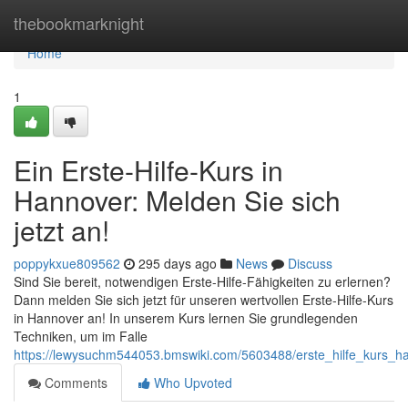
Home
thebookmarknight
Home
1
Ein Erste-Hilfe-Kurs in
Hannover: Melden Sie sich
jetzt an!
poppykxue809562
295 days ago
News
Discuss
Sind Sie bereit, notwendigen Erste-Hilfe-Fähigkeiten zu erlernen?
Dann melden Sie sich jetzt für unseren wertvollen Erste-Hilfe-Kurs
in Hannover an! In unserem Kurs lernen Sie grundlegenden
Techniken, um im Falle
https://lewysuchm544053.bmswiki.com/5603488/erste_hilfe_kurs_h
Comments
Who Upvoted