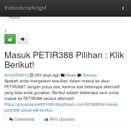
Home
thebookmarknight
Togg
navi
Home
1
Masuk PETIR388 Pilihan : Klik
Berikut!
jimtlyi956612
293 days ago
News
Discuss
Apakah anda mengalami kesulitan dalam masuk ke akun
PETIR388? Jangan putus asa, karena ada beberapa alternatif
yang bisa anda gunakan. Berikut adalah beberapa cara untuk
masuk ke PETIR388 secara alternatif:
https://graysonpxvk891086.blog2learn.com/85380854/masuk-
petir388-solusi-klik-berikut
Comments
Who Upvoted