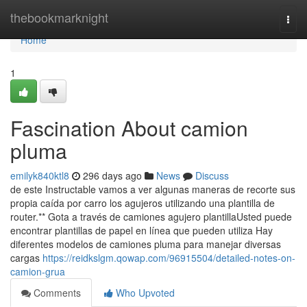
Home
thebookmarknight
Togg
navi
Home
1
Fascination About camion
pluma
emilyk840ktl8
296 days ago
News
Discuss
de este Instructable vamos a ver algunas maneras de recorte sus
propia caída por carro los agujeros utilizando una plantilla de
router.** Gota a través de camiones agujero plantillaUsted puede
encontrar plantillas de papel en línea que pueden utiliza Hay
diferentes modelos de camiones pluma para manejar diversas
cargas
https://reidkslgm.qowap.com/96915504/detailed-notes-on-
camion-grua
Comments
Who Upvoted