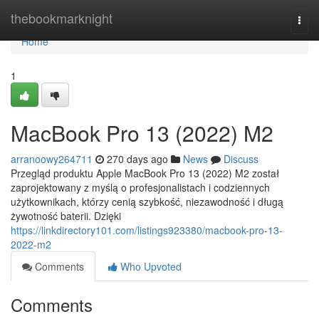
Home
thebookmarknight
Togg
navi
Home
1
MacBook Pro 13 (2022) M2
arranoowy264711
270 days ago
News
Discuss
Przegląd produktu Apple MacBook Pro 13 (2022) M2 został
zaprojektowany z myślą o profesjonalistach i codziennych
użytkownikach, którzy cenią szybkość, niezawodność i długą
żywotność baterii. Dzięki
https://linkdirectory101.com/listings923380/macbook-pro-13-
2022-m2
Comments
Who Upvoted
Comments