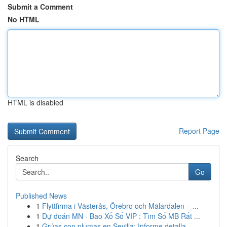
Submit a Comment
No HTML
HTML is disabled
Report Page
Search
Go
Published News
1
Flyttfirma i Västerås, Örebro och Mälardalen – ...
1
Dự đoán MN - Bao Xổ Số VIP : Tìm Số MB Rất ...
1
Grúas con plumas en Sevilla: Informe detalla...