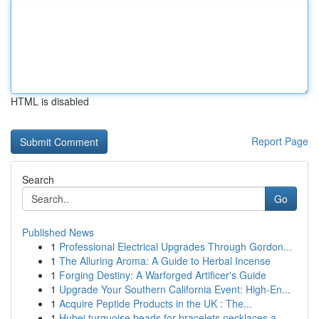
HTML is disabled
Report Page
Search
Go
Published News
1
Professional Electrical Upgrades Through Gordon...
1
The Alluring Aroma: A Guide to Herbal Incense
1
Forging Destiny: A Warforged Artificer's Guide
1
Upgrade Your Southern California Event: High-En...
1
Acquire Peptide Products in the UK : The...
1
Hubei turquoise beads for bracelets necklaces a...