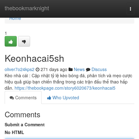
Home
thebookmarknight
Togg
navi
Home
1
Keonhacai5sh
oliver7o24kps2
271 days ago
News
Discuss
Kèo nhà cái : Cập nhật tỷ lệ kèo bóng đá, phân tích và mẹo cược
hiệu quả giúp bạn chiến thắng trong các trận đấu thể thao hấp
dẫn.
https://thebookpage.com/story6020673/keonhacai5
Comments
Who Upvoted
Comments
Submit a Comment
No HTML