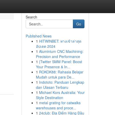
Search
Go
Published News
1
HITWINBET: ทางเข้าล่าสุด
อัปเดต 2024
1
Aluminium CNC Machining:
Precision and Performance
1
{Twitter SMM Panel: Boost
Your Presence & In...
1
ROKOK88: Rahasia Belajar
Mudah untuk para De...
1
Indototo: Panduan Lengkap
dan Ulasan Terbaru
1
Michael Kors Australia: Your
Style Destination
1
metal grating for catwalks
warehouses and proce...
1
24club: Địa Điểm Hàng Đầu