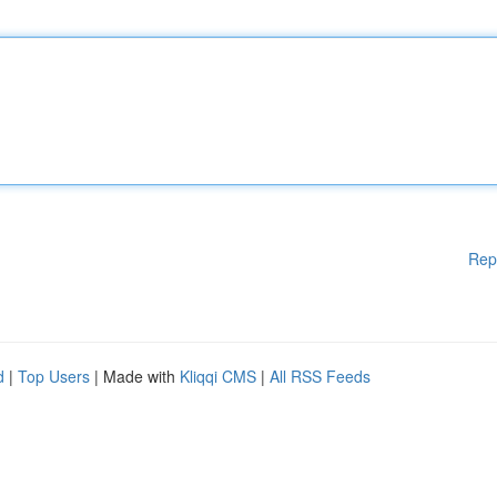
Rep
d
|
Top Users
| Made with
Kliqqi CMS
|
All RSS Feeds