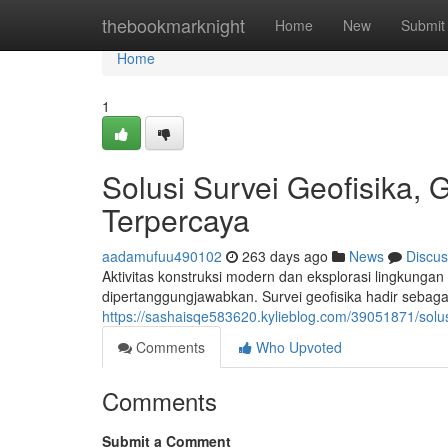
Home
thebookmarknight
Home
New
Submit
Home
1
Solusi Survei Geofisika, 
Terpercaya
aadamufuu490102
263 days ago
News
Discus
Aktivitas konstruksi modern dan eksplorasi lingkung
dipertanggungjawabkan. Survei geofisika hadir sebaga
https://sashaisqe583620.kylieblog.com/39051871/solusi
Comments
Who Upvoted
Comments
Submit a Comment