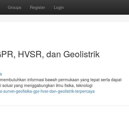
Groups
Register
Login
GPR, HVSR, dan Geolistrik
s
an membutuhkan informasi bawah permukaan yang tepat serta dapat
i solusi yang menggabungkan ilmu fisika, teknologi
-survei-geofisika-gpr-hvsr-dan-geolistrik-terpercaya