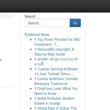
Search
Go
Published News
1
Top Forex Provider for XAU
Investment : T...
1
SeriousMD copyright: A
Step-by-Step Guide
1
Jinx88: เข้าสู่ระบบง่ายๆ ทำ
er
ตามนี้!
1
"Laptop Gaming di Bawah
10 Juta: Terbaik Tahun...
1
Cocina Auténtica: Comida
Mexicana Tradicional
1
OnlyFans Leak: What You
Need to Know
1
Şeffaf Korkuluk: Modern
Estetik in Inceliği
1
Virtual Ejari in Dubai: The