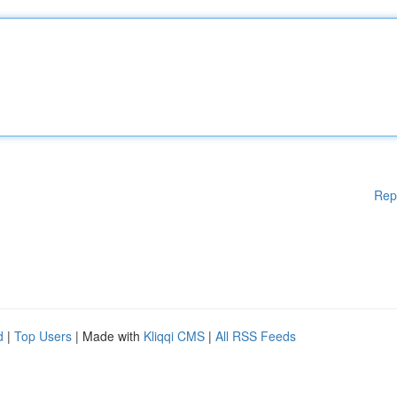
Rep
d
|
Top Users
| Made with
Kliqqi CMS
|
All RSS Feeds