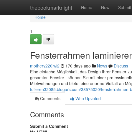
Home
thebookmarknight
Home
New
Submit
Home
1
Fensterrahmen laminieren
mothery220jwi2
170 days ago
News
Discuss
Eine einfache Möglichkeit, das Design Ihrer Fenster z
gesamten Fenster , können Sie mit einer professionelle
Mietwohnungen und bietet eine enorme Vielfalt an Mög
folieren32085.blogars.com/38575020/fensterrahmen-b
Comments
Who Upvoted
Comments
Submit a Comment