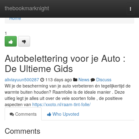
Home
thebookmarknight
Togg
navi
Home
1
Autobelettering voor je Auto :
De Ultieme Gids
aliviayuun500287
113 days ago
News
Discuss
Wil je de bescherming van je auto verbeteren én tegelijkertijd de
warmte buiten houden? Raamfolie is de ideale manier . Deze
uitleg legt je alles uit over de vele soorten folie , de positieve
aspecten van
https://xxoto.nl/raam-tint-folie/
Comments
Who Upvoted
Comments