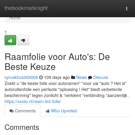
Home
thebookmarknight
Togg
navi
Home
1
Raamfolie voor Auto's: De
Beste Keuze
cyruskhcs369006
109 days ago
News
Discuss
Zoekt u "de beste folie voor autoramen" "voor uw "auto ? Het is"
autoruitenfolie een perfecte "oplossing ! Het" biedt verbeterde
bescherming" tegen zonlicht & "verkleint "verblinding "aanzienlijk .
https://xxoto.nl/raam-tint-folie/
Comments
Who Upvoted
Comments