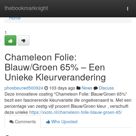
Home
thebookmarknight
Togg
navi
Home
1
Chameleon Folie:
Blauw/Groen 65% – Een
Unieke Kleurverandering
phoebeurwd500924
103 days ago
News
Discuss
Deze innovatieve coating "Chameleon Folie: Blauw/Groen 65%"
bezit een fascinerende kleurvariatie die ongeëvenaard is. Met een
percentage van zestig-vijf procent Blauw/Groen kleur , verschuift
deze unieke
https://xxoto.nl/chameleon-folie-blauw-groen-65/
Comments
Who Upvoted