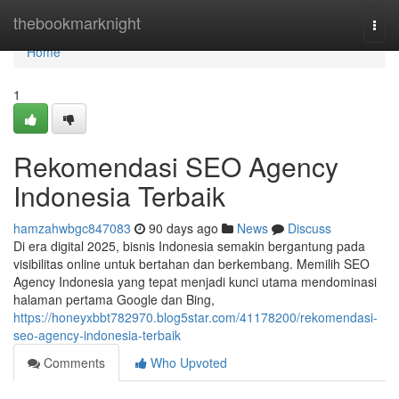
Home
thebookmarknight
Togg
navi
Home
1
Rekomendasi SEO Agency
Indonesia Terbaik
hamzahwbgc847083
90 days ago
News
Discuss
Di era digital 2025, bisnis Indonesia semakin bergantung pada
visibilitas online untuk bertahan dan berkembang. Memilih SEO
Agency Indonesia yang tepat menjadi kunci utama mendominasi
halaman pertama Google dan Bing,
https://honeyxbbt782970.blog5star.com/41178200/rekomendasi-
seo-agency-indonesia-terbaik
Comments
Who Upvoted