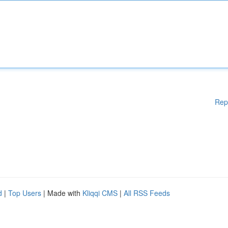
Rep
d
|
Top Users
| Made with
Kliqqi CMS
|
All RSS Feeds