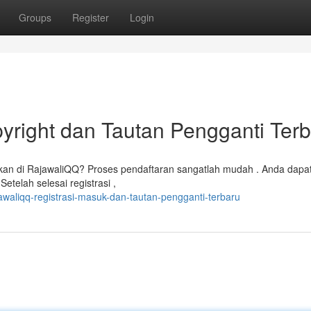
Groups
Register
Login
yright dan Tautan Pengganti Ter
kan di RajawaliQQ? Proses pendaftaran sangatlah mudah . Anda dapa
Setelah selesai registrasi ,
waliqq-registrasi-masuk-dan-tautan-pengganti-terbaru