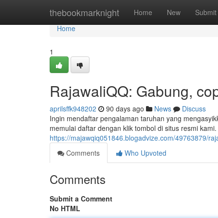
Home
thebookmarknight
Home
New
Submit
Home
1
RajawaliQQ: Gabung, cop
aprilsffk948202
90 days ago
News
Discuss
Ingin mendaftar pengalaman taruhan yang mengasyik
memulai daftar dengan klik tombol di situs resmi kami. 
https://majawqiq051846.blogadvize.com/49763879/raja
Comments
Who Upvoted
Comments
Submit a Comment
No HTML