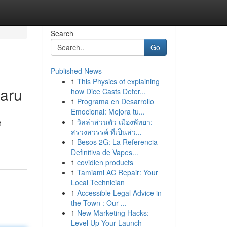
Search
Go
Published News
1
This Physics of explaining
baru
how Dice Casts Deter...
1
Programa en Desarrollo
Emocional: Mejora tu...
1
วิลล่าส่วนตัว เมืองพัทยา:
t
สรวงสวรรค์ ที่เป็นส่ว...
1
Besos 2G: La Referencia
Definitiva de Vapes...
1
covidien products
1
Tamiami AC Repair: Your
Local Technician
1
Accessible Legal Advice in
the Town : Our ...
1
New Marketing Hacks:
Level Up Your Launch