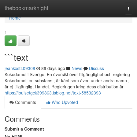
Home
thebookmarknight
Togg
navi
Home
1
```text
jeankxsf409308
86 days ago
News
Discuss
Kokodamol i Sverige: En översikt över tillgänglighet och reglering
Kokodamol, en substans , är känt som även under andra namn ,
är ej tillgängligt i landet. Regleringen kring dess distribution är
https://louisetgck399863.isblog.net/text-58532393
Comments
Who Upvoted
Comments
Submit a Comment
No HTML