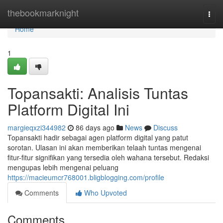
Home
thebookmarknight
Togg
navi
Home
1
Topansakti: Analisis Tuntas
Platform Digital Ini
margieqxzi344982
86 days ago
News
Discuss
Topansakti hadir sebagai agen platform digital yang patut
sorotan. Ulasan ini akan memberikan telaah tuntas mengenai
fitur-fitur signifikan yang tersedia oleh wahana tersebut. Redaksi
mengupas lebih mengenai peluang
https://macieumcr768001.bligblogging.com/profile
Comments
Who Upvoted
Comments